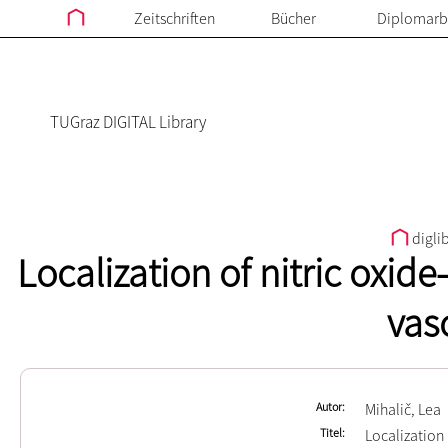
Zeitschriften
Bücher
Diplomarb
TUGraz DIGITAL Library
digli
Localization of nitric oxid
vas
Autor
Mihalič, Lea
Titel
Localization