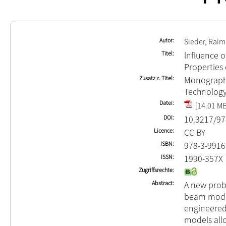
Autor
Sieder, Rai
Titel
lnfluence o
Properties
Zusatz z. Titel
Monographi
Technology
Datei
[14.01 MB
DOI
10.3217/97
Licence
CC BY
ISBN
978-3-9916
ISSN
1990-357X
Zugriffsrechte
Abstract
A new prob
beam model
engineered 
models allo