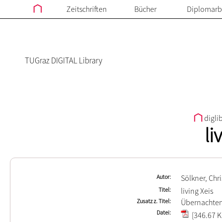
Zeitschriften
Bücher
Diplomarb
TUGraz DIGITAL Library
digli
li
Autor
Sölkner, Chr
Titel
living Xeis
Zusatz z. Titel
Übernachten 
Datei
[346.67 K