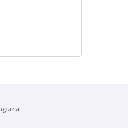
tugraz.at
m