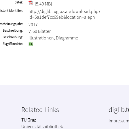
Datei
[5.49 MB]
istent Identifier
http://diglib.tugraz.at/download.php?
id=5a1def7cc69eb&location=aleph
rscheinungsjahr
2017
Beschreibung
V, 60 Blätter
Beschreibung
Illustrationen, Diagramme
Zugriffsrechte
Related Links
diglib.
TU Graz
Impressu
Universitätsbibliothek