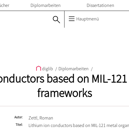
ücher
Diplomarbeiten
Dissertationen
Hauptmenü
diglib
/
Diplomarbeiten
/
onductors based on MIL-121
frameworks
Autor
Zettl, Roman
Titel
Lithium ion conductors based on MIL-121 metal orga