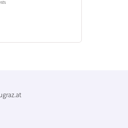
sts
tugraz.at
m