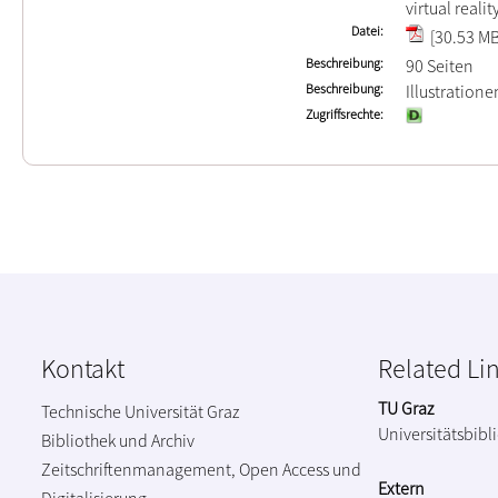
virtual realit
Datei
[30.53 MB
Beschreibung
90 Seiten
Beschreibung
Illustration
Zugriffsrechte
Kontakt
Related Li
TU Graz
Technische Universität Graz
Universitätsbibl
Bibliothek und Archiv
Zeitschriftenmanagement, Open Access und
Extern
Digitalisierung