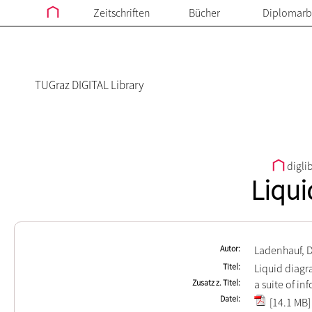
Zeitschriften
Bücher
Diplomarb
TUGraz DIGITAL Library
digli
Liqui
Autor
Ladenhauf, D
Titel
Liquid diag
Zusatz z. Titel
a suite of in
Datei
[14.1 MB]