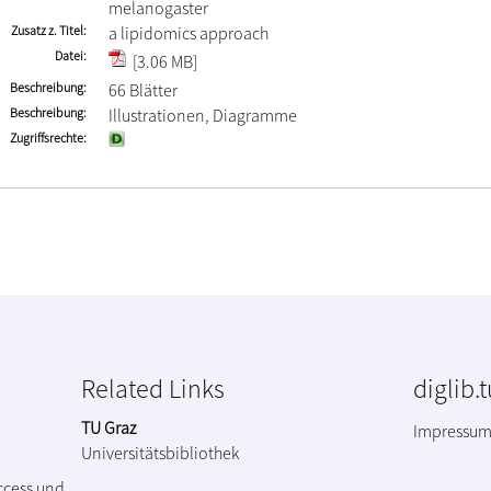
melanogaster
Zusatz z. Titel
a lipidomics approach
Datei
[3.06 MB]
Beschreibung
66 Blätter
Beschreibung
Illustrationen, Diagramme
Zugriffsrechte
Related Links
diglib.
TU Graz
Impressu
Universitätsbibliothek
ccess und