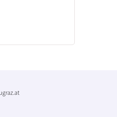
tugraz.at
m