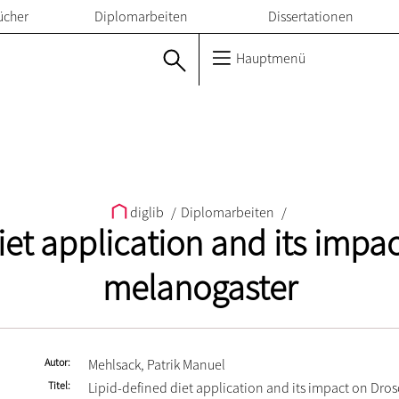
ücher
Diplomarbeiten
Dissertationen
Hauptmenü
diglib
/
Diplomarbeiten
/
iet application and its impa
melanogaster
Autor
Mehlsack, Patrik Manuel
Titel
Lipid-defined diet application and its impact on Dro