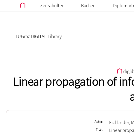
Zeitschriften
Bücher
Diplomarb
TUGraz DIGITAL Library
digli
Linear propagation of info
Autor
Eichlseder, 
Titel
Linear propag