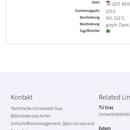
Datei
[637.48 K
Erscheinungsjahr
2013
Beschreibung
XVI, 102 S.
Beschreibung
graph. Darst.
Zugriffsrechte
Kontakt
Related Li
TU Graz
Technische Universität Graz
Universitätsbibl
Bibliothek und Archiv
Zeitschriftenmanagement, Open Access und
Extern