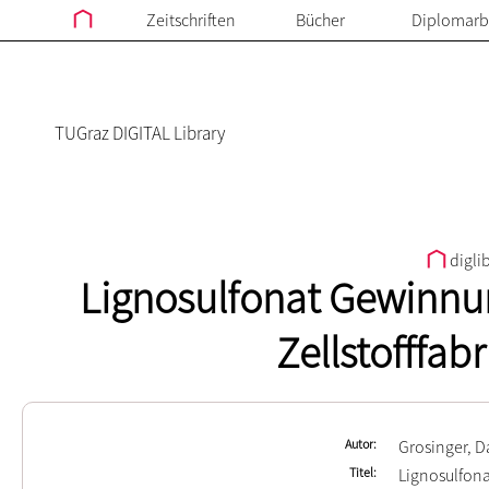
Zeitschriften
Bücher
Diplomarb
TUGraz DIGITAL Library
digli
Lignosulfonat Gewinnun
Zellstofffabr
Autor
Grosinger, D
Titel
Lignosulfona