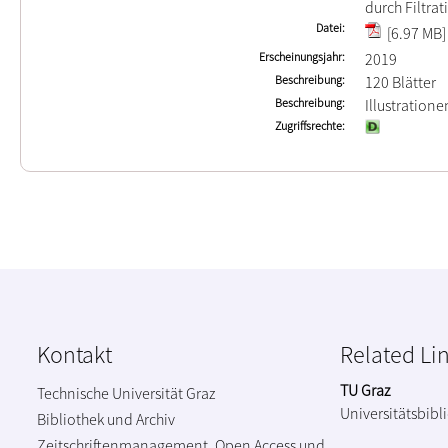
durch Filtrat
Datei
[6.97 MB]
Erscheinungsjahr
2019
Beschreibung
120 Blätter
Beschreibung
Illustration
Zugriffsrechte
Kontakt
Related Li
TU Graz
Technische Universität Graz
Universitätsbibl
Bibliothek und Archiv
Zeitschriftenmanagement, Open Access und