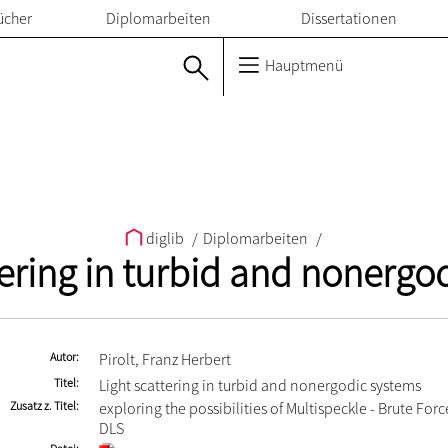
ücher
Diplomarbeiten
Dissertationen
Hauptmenü
diglib
/
Diplomarbeiten
/
tering in turbid and nonergo
Autor
Pirolt, Franz Herbert
Titel
Light scattering in turbid and nonergodic systems
Zusatz z. Titel
exploring the possibilities of Multispeckle - Brute Fo
DLS