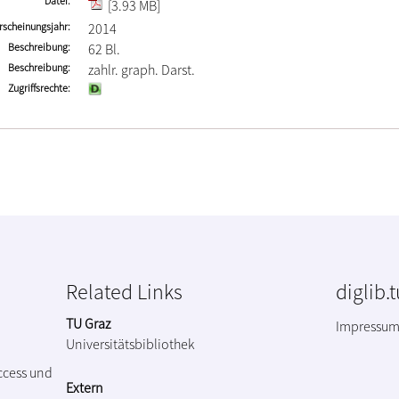
Datei
[3.93 MB]
rscheinungsjahr
2014
Beschreibung
62 Bl.
Beschreibung
zahlr. graph. Darst.
Zugriffsrechte
Related Links
diglib.
TU Graz
Impressu
Universitätsbibliothek
ccess und
Extern