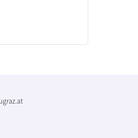
tugraz.at
m