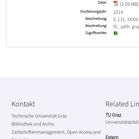
Datei
[3.09 MB]
Erscheinungsjahr
2014
Beschreibung
V, 131, XXXIII
Beschreibung
Ill., zahlr. gr
Zugriffsrechte
Kontakt
Related Li
TU Graz
Technische Universität Graz
Universitätsbibl
Bibliothek und Archiv
Zeitschriftenmanagement, Open Access und
Extern