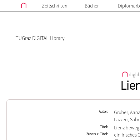
Zeitschriften
Bücher
Diplomarb
TUGraz DIGITAL Library
digli
Lie
Autor
Gruber, Anna
Lazzeri, Sabr
Titel
Lienz beweg
Zusatz z. Titel
ein frisches