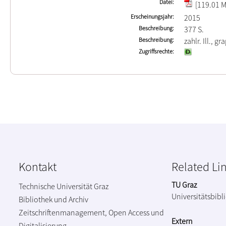
Datei
[119.01 M
Erscheinungsjahr
2015
Beschreibung
377 S.
Beschreibung
zahlr. Ill., g
Zugriffsrechte
Kontakt
Related Li
TU Graz
Technische Universität Graz
Universitätsbibl
Bibliothek und Archiv
Zeitschriftenmanagement, Open Access und
Extern
Digitalisierung