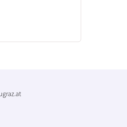
tugraz.at
m