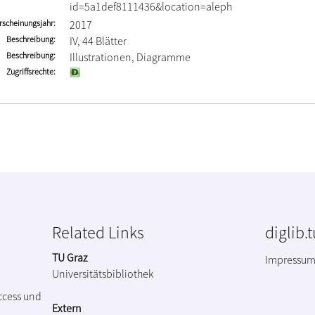
id=5a1def8111436&location=aleph
rscheinungsjahr
2017
Beschreibung
IV, 44 Blätter
Beschreibung
Illustrationen, Diagramme
Zugriffsrechte
Related Links
diglib.
TU Graz
Impressu
Universitätsbibliothek
ccess und
Extern