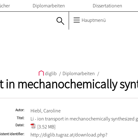
ücher
Diplomarbeiten
Dissertationen
Hauptmenü
diglib
/
Diplomarbeiten
/
ort in mechanochemically syn
Autor
Hiebl, Caroline
Titel
Li - ion transport in mechanochemically synthesized 
Datei
[3.52 MB]
istent Identifier
http://diglib.tugraz.at/download.php?