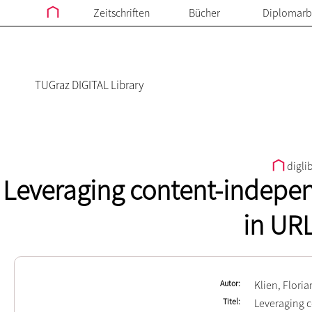
Zeitschriften
Bücher
Diplomarb
TUGraz DIGITAL Library
digli
Leveraging content-indepen
in UR
Autor
Klien, Floria
Titel
Leveraging c