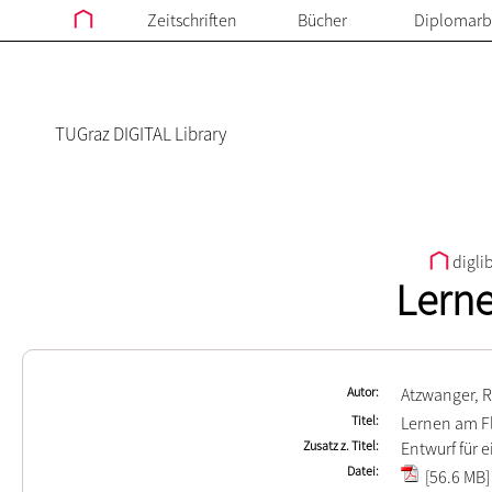
Zeitschriften
Bücher
Diplomarb
TUGraz DIGITAL Library
digli
Lerne
Autor
Atzwanger, R
Titel
Lernen am F
Zusatz z. Titel
Entwurf für 
Datei
[56.6 MB]