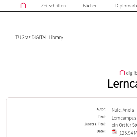
Zeitschriften
Bücher
Diplomarb
TUGraz DIGITAL Library
digli
Lernc
Autor
Nuic, Anela
Titel
Lerncampus 
Zusatz z. Titel
ein Ort für 
Datei
[125.94 M