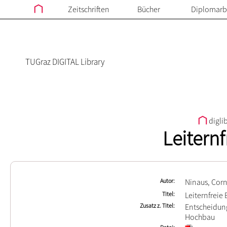
Zeitschriften
Bücher
Diplomarb
TUGraz DIGITAL Library
digli
Leiternf
Autor
Ninaus, Corn
Titel
Leiternfreie 
Zusatz z. Titel
Entscheidung
Hochbau