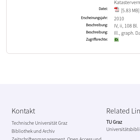
Katasterver
Datei
[5.83 MB]
Erscheinungsjahr
2010
Beschreibung
IV, ii, 108 Bl.
Beschreibung
Ill., graph. Da
Zugriffsrechte
Kontakt
Related Li
TU Graz
Technische Universität Graz
Universitätsbibl
Bibliothek und Archiv
Zeitschriftenmanagement, Open Access und