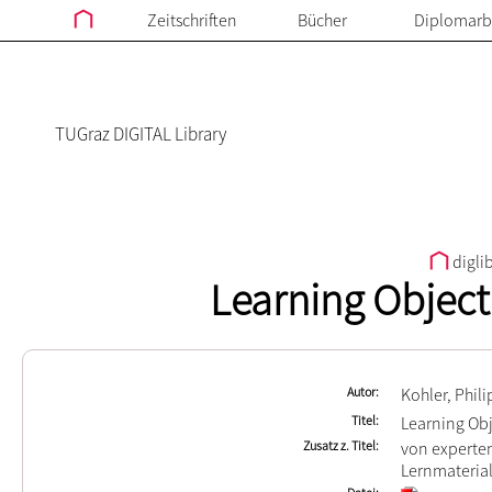
Zeitschriften
Bücher
Diplomarb
TUGraz DIGITAL Library
digli
Learning Object
Autor
Kohler, Phili
Titel
Learning Ob
Zusatz z. Titel
von experten
Lernmateria