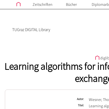
Zeitschriften
Bücher
Diplomarb
TUGraz DIGITAL Library
digli
Learning algorithms for in
exchang
Autor
Wiesner, Th
Titel
Learning alg