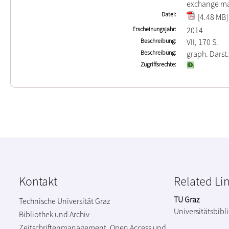
exchange ma
Datei
[4.48 MB]
Erscheinungsjahr
2014
Beschreibung
VII, 170 S.
Beschreibung
graph. Darst.
Zugriffsrechte
Kontakt
Related Li
TU Graz
Technische Universität Graz
Universitätsbibl
Bibliothek und Archiv
Zeitschriftenmanagement, Open Access und