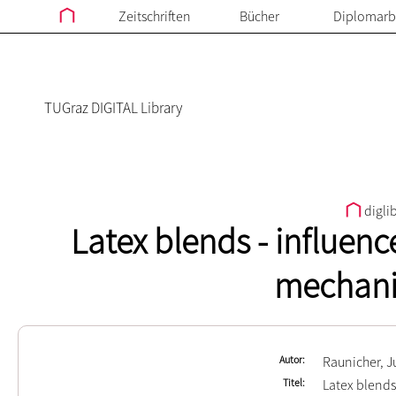
Zeitschriften
Bücher
Diplomarb
TUGraz DIGITAL Library
digli
Latex blends - influenc
mechanic
Autor
Raunicher, J
Titel
Latex blends