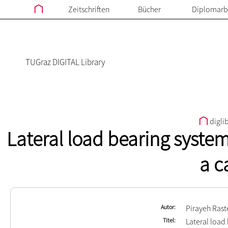
Zeitschriften
Bücher
Diplomarb
TUGraz DIGITAL Library
digli
Lateral load bearing system
a c
Autor
Pirayeh Rast
Titel
Lateral load