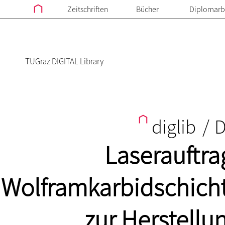
Zeitschriften
Bücher
Diplomarb
TUGraz DIGITAL Library
diglib
/
D
Laserauftr
Wolframkarbidschicht
zur Herstellu