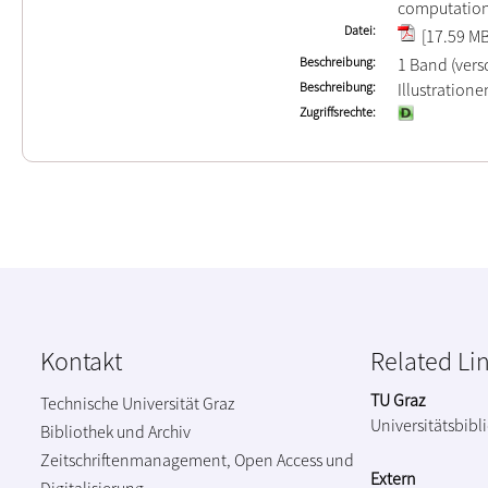
computation
Datei
[17.59 MB
Beschreibung
1 Band (ver
Beschreibung
Illustration
Zugriffsrechte
Kontakt
Related Li
TU Graz
Technische Universität Graz
Universitätsbibl
Bibliothek und Archiv
Zeitschriftenmanagement, Open Access und
Extern
Digitalisierung