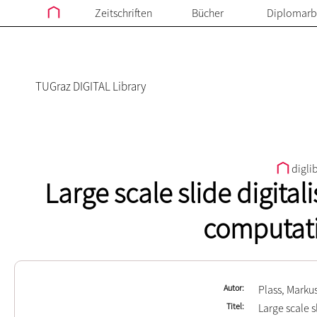
Zeitschriften
Bücher
Diplomarb
TUGraz DIGITAL Library
digli
Large scale slide digital
computati
Autor
Plass, Marku
Titel
Large scale s