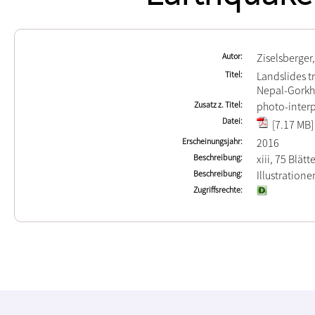
Autor
Ziselsberger
Titel
Landslides t
Nepal-Gorkha
Zusatz z. Titel
photo-interp
Datei
[7.17 MB]
Erscheinungsjahr
2016
Beschreibung
xiii, 75 Blätt
Beschreibung
Illustration
Zugriffsrechte