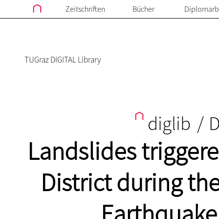
Zeitschriften
Bücher
Diplomarb
TUGraz DIGITAL Library
diglib
/
D
Landslides trigger
District during t
Earthquake 