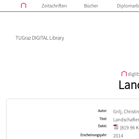
Zeitschriften
Bücher
Diplomarb
TUGraz DIGITAL Library
digli
Lan
Autor
Grilj, Christi
Titel
Landschafte
Datei
[819.96 K
Erscheinungsjahr
2014