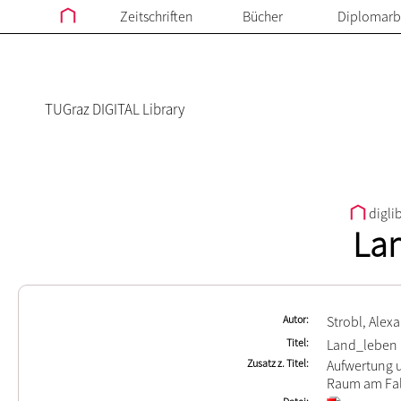
Zeitschriften
Bücher
Diplomarb
TUGraz DIGITAL Library
digli
La
Autor
Strobl, Alex
Titel
Land_leben
Zusatz z. Titel
Aufwertung u
Raum am Fal