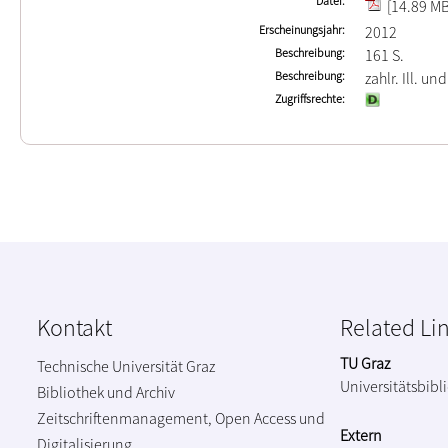
Datei
[14.89 MB
Erscheinungsjahr
2012
Beschreibung
161 S.
Beschreibung
zahlr. Ill. und
Zugriffsrechte
Kontakt
Related Li
TU Graz
Technische Universität Graz
Universitätsbibl
Bibliothek und Archiv
Zeitschriftenmanagement, Open Access und
Extern
Digitalisierung