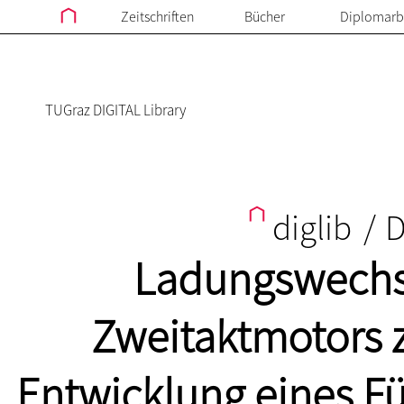
Zeitschriften
Bücher
Diplomarb
TUGraz DIGITAL Library
diglib
/
D
Ladungswechse
Zweitaktmotors z
Entwicklung eines F