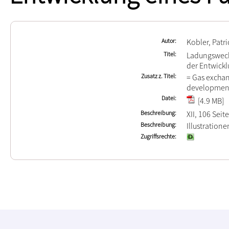
Autor
Kobler, Patr
Titel
Ladungswech
der Entwickl
Zusatz z. Titel
= Gas exchan
development
Datei
[4.9 MB]
Beschreibung
XII, 106 Seit
Beschreibung
Illustration
Zugriffsrechte