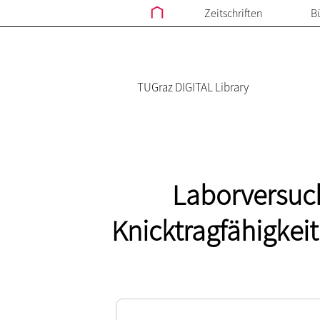
Zeitschriften
B
TUGraz DIGITAL Library
Laborversuc
Knicktragfähigkei