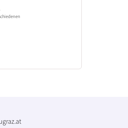
r
rschiedenen
tugraz.at