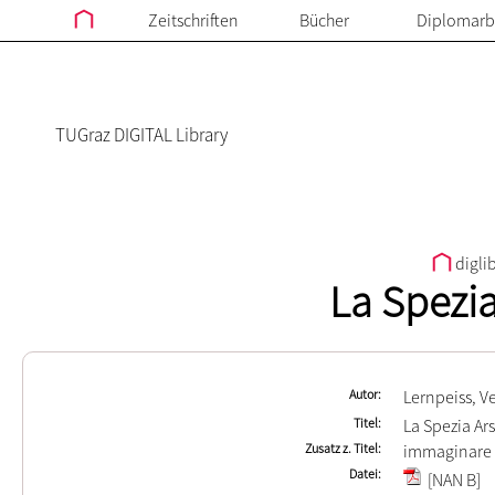
Zeitschriften
Bücher
Diplomarb
TUGraz DIGITAL Library
digli
La Spezi
Autor
Lernpeiss, V
Titel
La Spezia Ar
Zusatz z. Titel
immaginare u
Datei
[NAN B]