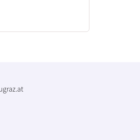
tugraz.at
m