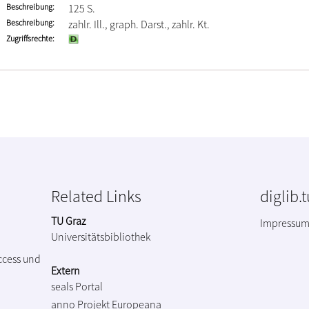
Beschreibung
125 S.
Beschreibung
zahlr. Ill., graph. Darst., zahlr. Kt.
Zugriffsrechte
Related Links
diglib.
TU Graz
Impressu
Universitätsbibliothek
ccess und
Extern
seals Portal
anno Projekt
Europeana