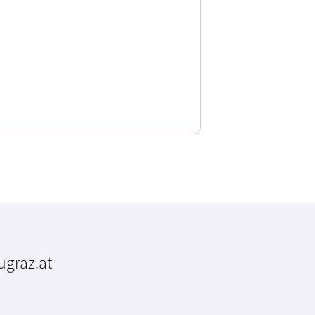
tugraz.at
m