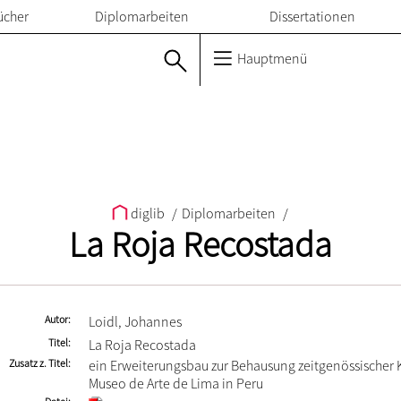
ücher
Diplomarbeiten
Dissertationen
Hauptmenü
diglib
/
Diplomarbeiten
/
La Roja Recostada
Autor
Loidl, Johannes
Titel
La Roja Recostada
Zusatz z. Titel
ein Erweiterungsbau zur Behausung zeitgenössischer K
Museo de Arte de Lima in Peru