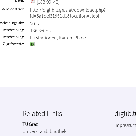
Datei
[183.99 MB]
istent Identifier
http://diglib.tugraz.at/download.php?
id=5a1def31961d1&location=aleph
rscheinungsjahr
2017
Beschreibung
136 Seiten
Beschreibung
Illustrationen, Karten, Pläne
Zugriffsrechte
Related Links
diglib.
TU Graz
Impressu
Universitätsbibliothek