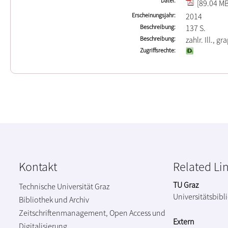
Datei
[89.04 MB
Erscheinungsjahr
2014
Beschreibung
137 S.
Beschreibung
zahlr. Ill., gr
Zugriffsrechte
Kontakt
Related Li
TU Graz
Technische Universität Graz
Universitätsbibl
Bibliothek und Archiv
Zeitschriftenmanagement, Open Access und
Extern
Digitalisierung