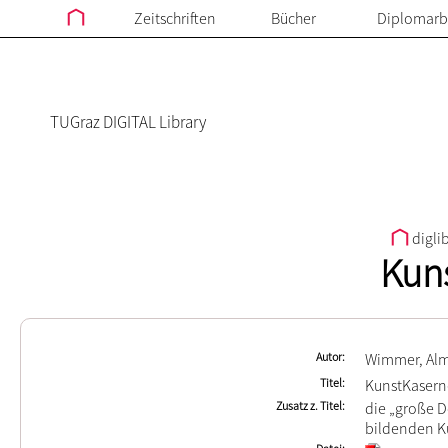
Zeitschriften
Bücher
Diplomarb
TUGraz DIGITAL Library
digli
Kun
Autor
Wimmer, Al
Titel
KunstKasern
Zusatz z. Titel
die „große D
bildenden Kü