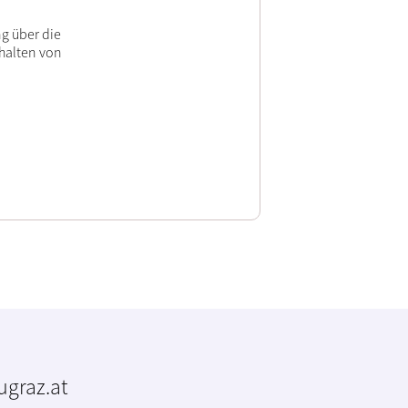
g über die
halten von
tugraz.at