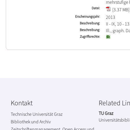
mehrstufig
Datei
[3.37 MB]
Erscheinungsjahr
2013
Beschreibung
II - IX, 10 - 1
Beschreibung
Ill., graph. Da
Zugriffsrechte
Kontakt
Related Li
TU Graz
Technische Universität Graz
Universitätsbibl
Bibliothek und Archiv
Zeitschriftenmanagement, Open Access und