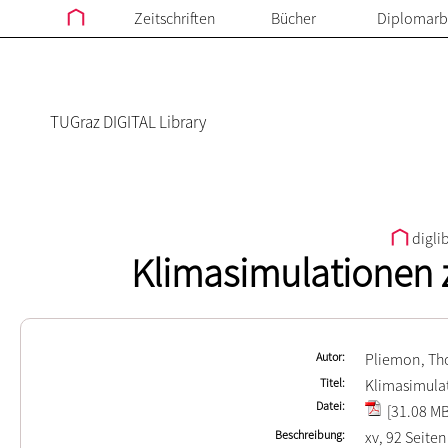
Zeitschriften
Bücher
Diplomarb
TUGraz DIGITAL Library
digli
Klimasimulationen z
Autor
Pliemon, T
Titel
Klimasimulat
Datei
[31.08 MB
Beschreibung
xv, 92 Seiten