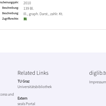
rscheinungsjahr
2010
Beschreibung
139 Bl.
Beschreibung
Ill., graph. Darst., zahlr. Kt.
Zugriffsrechte
Related Links
diglib.
TU Graz
Impressu
Universitätsbibliothek
ccess und
Extern
seals Portal