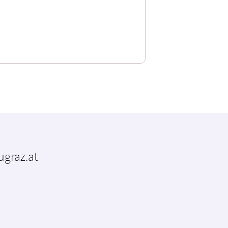
tugraz.at
m