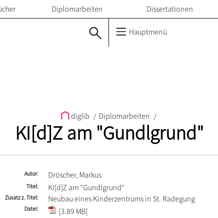
ücher
Diplomarbeiten
Dissertationen
Hauptmenü
diglib
/
Diplomarbeiten
/
KI[d]Z am "Gundlgrund"
Autor
Dröscher, Markus
Titel
KI[d]Z am "Gundlgrund"
Zusatz z. Titel
Neubau eines Kinderzentrums in St. Radegung
Datei
[3.89 MB]