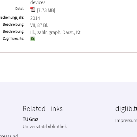
devices
Datei
[7.73 MB]
rscheinungsjahr
2014
Beschreibung
VII, 87 Bl.
Beschreibung
Ill., zahlr. graph. Darst., Kt.
Zugriffsrechte
Related Links
diglib.
TU Graz
Impressu
Universitätsbibliothek
ccess und