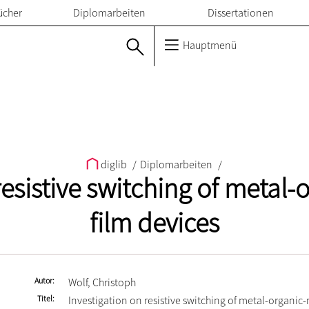
ücher
Diplomarbeiten
Dissertationen
Hauptmenü
diglib
/
Diplomarbeiten
/
resistive switching of metal-
film devices
Autor
Wolf, Christoph
Titel
Investigation on resistive switching of metal-organic-