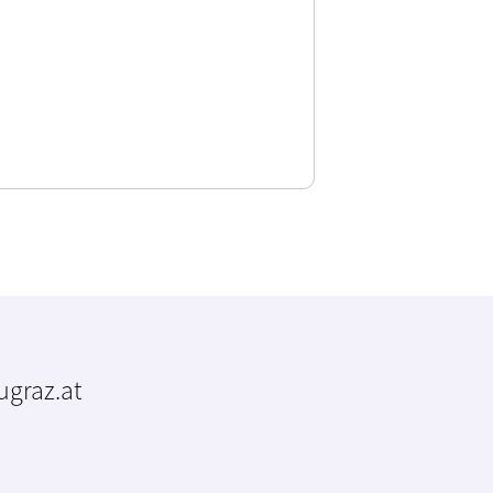
tugraz.at
m