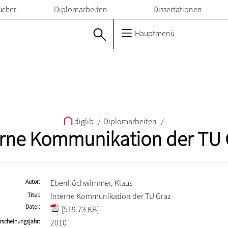
ücher
Diplomarbeiten
Dissertationen
Hauptmenü
diglib
/
Diplomarbeiten
/
erne Kommunikation der TU 
Autor
Ebenhöchwimmer, Klaus
Titel
Interne Kommunikation der TU Graz
Datei
[519.73 KB]
rscheinungsjahr
2010