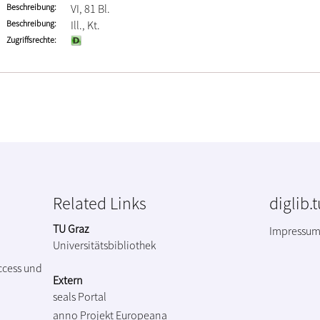
Beschreibung
VI, 81 Bl.
Beschreibung
Ill., Kt.
Zugriffsrechte
Related Links
diglib.
TU Graz
Impressu
Universitätsbibliothek
ccess und
Extern
seals Portal
anno Projekt
Europeana