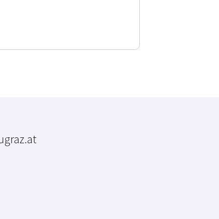
tugraz.at
m