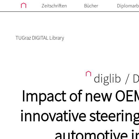
Zeitschriften
Bücher
Diplomarb
TUGraz DIGITAL Library
diglib
/
D
Impact of new OE
innovative steerin
automotive i