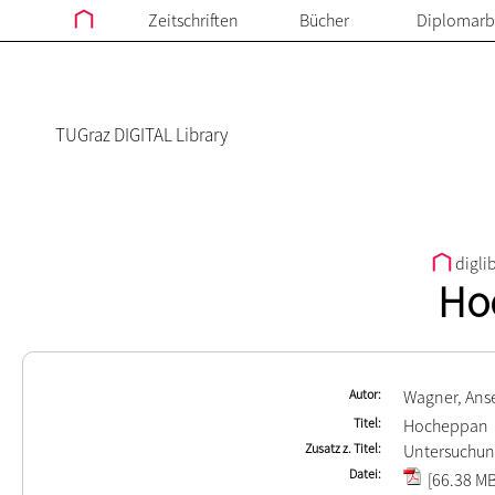
Zeitschriften
Bücher
Diplomarb
TUGraz DIGITAL Library
digli
Ho
Autor
Wagner, Ans
Titel
Hocheppan
Zusatz z. Titel
Untersuchun
Datei
[66.38 MB