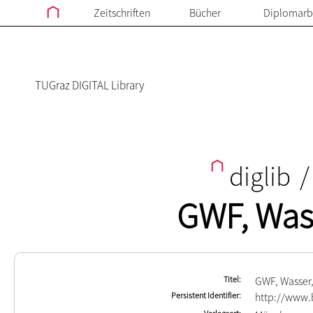
Zeitschriften
Bücher
Diplomarb
TUGraz DIGITAL Library
diglib
/
GWF, Was
Titel
GWF, Wasser
Persistent Identifier
http://www.