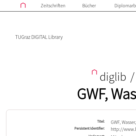
Zeitschriften
Bücher
Diplomarb
TUGraz DIGITAL Library
diglib
/
GWF, Was
Titel
GWF, Wasser
Persistent Identifier
http://www.