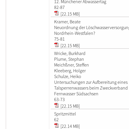
12. Münchener Abwassertag
82-87
[22.15 MB]
Kramer, Beate
Neuordnung der Löschwasserversorgun
Nordrhein-Westfalen?
75-81
[22.15 MB]
Wricke, Burkhard
Plume, Stephan
Meichßner, Steffen
Kleeberg, Holger
Schulze, Heiko
Untersuchungen zur Aufbereitung eines
Talsperrenwassers beim Zweckverband
Fernwasser Südsachsen
63-73
[22.15 MB]
Spritzmittel
62
[22.14 MB]