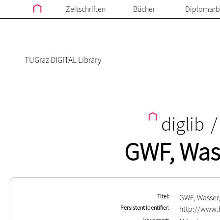
Zeitschriften
Bücher
Diplomarb
TUGraz DIGITAL Library
diglib
/
GWF, Was
Titel
GWF, Wasser
Persistent Identifier
http://www.