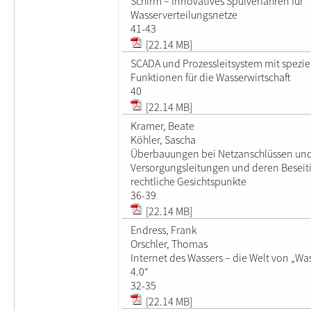
Schirm – Innovatives Spülverfahren für
Wasserverteilungsnetze
41-43
[22.14 MB]
SCADA und Prozessleitsystem mit spezie
Funktionen für die Wasserwirtschaft
40
[22.14 MB]
Kramer, Beate
Köhler, Sascha
Überbauungen bei Netzanschlüssen un
Versorgungsleitungen und deren Beseit
rechtliche Gesichtspunkte
36-39
[22.14 MB]
Endress, Frank
Orschler, Thomas
Internet des Wassers – die Welt von „Wa
4.0“
32-35
[22.14 MB]