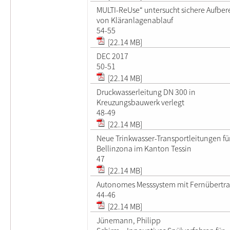
MULTI-ReUse“ untersucht sichere Aufber
von Kläranlagenablauf
54-55
[22.14 MB]
DEC 2017
50-51
[22.14 MB]
Druckwasserleitung DN 300 in
Kreuzungsbauwerk verlegt
48-49
[22.14 MB]
Neue Trinkwasser-Transportleitungen fü
Bellinzona im Kanton Tessin
47
[22.14 MB]
Autonomes Messsystem mit Fernübertr
44-46
[22.14 MB]
Jünemann, Philipp