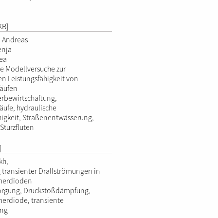
KB]
, Andreas
enja
ea
he Modellversuche zur
en Leistungsfähigkeit von
läufen
rbewirtschaftung,
äufe, hydraulische
higkeit, Straßenentwässerung,
Sturzfluten
]
kh,
transienter Drallströmungen in
merdioden
orgung, Druckstoßdämpfung,
erdiode, transiente
ung