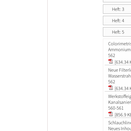
Heft: 3
Heft: 4
Heft: 5
Colorimetri
Ammonium
562
[634.34 
Neue Filterl
Wasserstra
562
[634.34 
Werkstoffei
Kanalsanier
560-561
[856.9 K
Schlauchlin
Neues Inhou