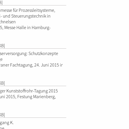
B]
messe für Prozessleitsysteme,
l- und Steuerungstechnik in
chnelsen
15, Messe Halle in Hamburg-
KB]
serversorgung: Schutzkonzepte
ge
aner Fachtagung, 24. Juni 2015 in
KB]
ger Kunststoffrohr-Tagung 2015
Juni 2015, Festung Marienberg,
KB]
fgang K.
ine