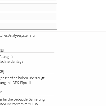
sches Analysesystem für
KB]
ösung für
hlschneidanlagen
KB]
genschaften haben überzeugt:
ung mit GFK-Eiprofil
B]
er für die Gebäude-Sanierung
se-Linersystem mit DIBt-