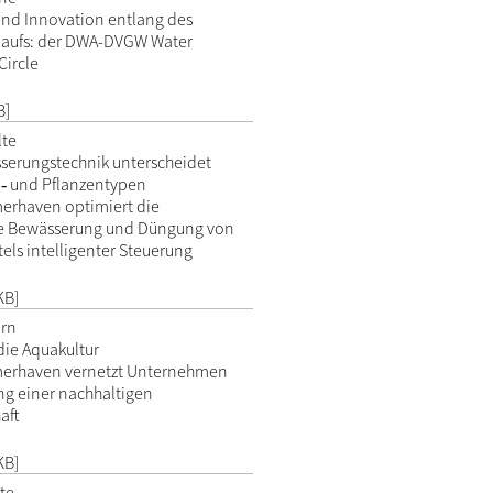
nd Innovation entlang des
laufs: der DWA-DVGW Water
Circle
B]
lte
serungstechnik unterscheidet
‑ und Pflanzentypen
merhaven optimiert die
ge Bewässerung und Düngung von
els intelligenter Steuerung
KB]
örn
die Aquakultur
emerhaven vernetzt Unternehmen
ng einer nachhaltigen
aft
KB]
te