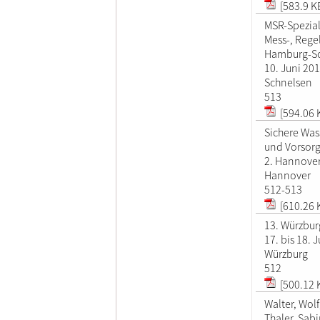
[583.9 K
MSR-Spezial
Mess-, Rege
Hamburg-S
10. Juni 20
Schnelsen
513
[594.06 
Sichere Was
und Vorsor
2. Hannover
Hannover
512-513
[610.26 
13. Würzbur
17. bis 18. 
Würzburg
512
[500.12 
Walter, Wol
Thaler, Sab