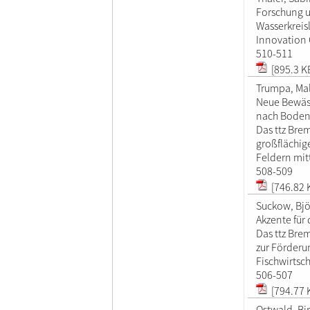
Forschung u
Wasserkreis
Innovation 
510-511
[895.3 K
Trumpa, Ma
Neue Bewäs
nach Boden
Das ttz Bre
großflächi
Feldern mitt
508-509
[746.82 
Suckow, Bj
Akzente für 
Das ttz Br
zur Förderu
Fischwirtsch
506-507
[794.77 
Ostwald, Bir