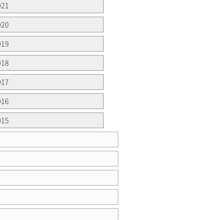
021
020
019
018
017
016
015