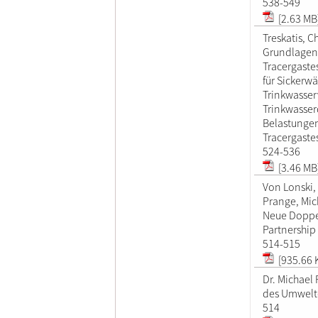
538-549
[2.63 MB
Treskatis, C
Grundlagen
Tracergaste
für Sickerw
Trinkwasser
Trinkwasser
Belastungen
Tracergaste
524-536
[3.46 MB
Von Lonski, 
Prange, Mic
Neue Doppe
Partnership
514-515
[935.66 
Dr. Michael
des Umweltc
514