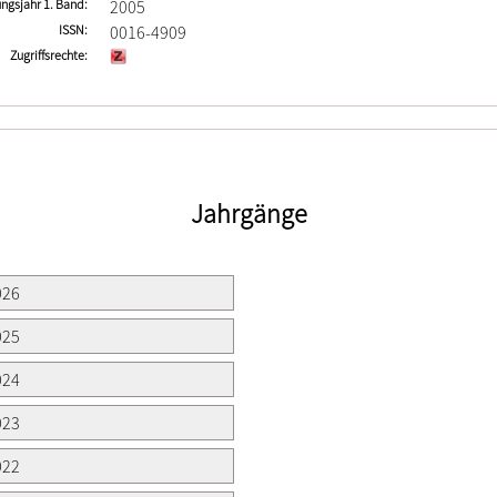
ngsjahr 1. Band
2005
ISSN
0016-4909
Zugriffsrechte
Jahrgänge
026
025
024
023
022