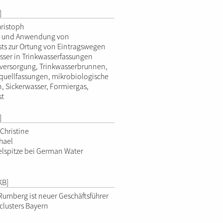
]
hristoph
 und Anwendung von
sts zur Ortung von Eintragswegen
ässer in Trinkwasserfassungen
versorgung, Trinkwasserbrunnen,
quellfassungen, mikrobiologische
, Sickerwasser, Formiergas,
st
]
Christine
hael
lspitze bei German Water
KB]
 Rumberg ist neuer Geschäftsführer
lusters Bayern