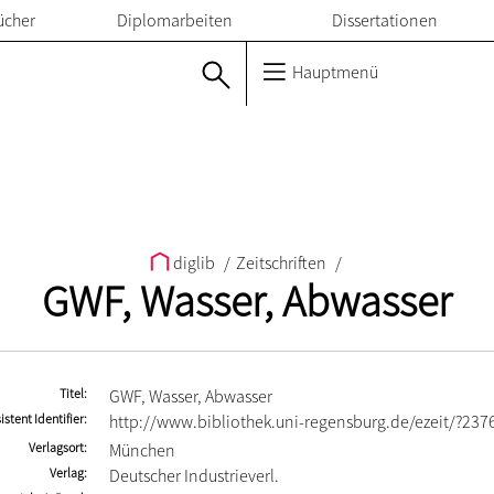
ücher
Diplomarbeiten
Dissertationen
Hauptmenü
diglib
/
Zeitschriften
/
GWF, Wasser, Abwasser
Titel
GWF, Wasser, Abwasser
istent Identifier
http://www.bibliothek.uni-regensburg.de/ezeit/?237
Verlagsort
München
Verlag
Deutscher Industrieverl.