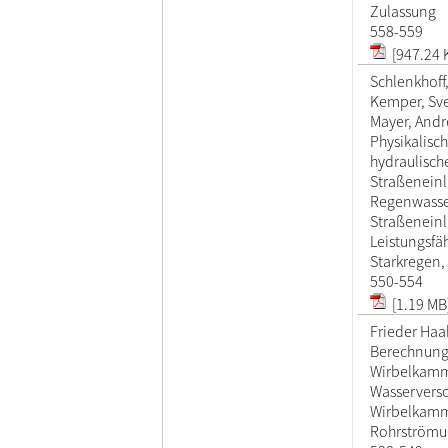
Zulassung
558-559
[947.24 
Schlenkhoff
Kemper, Sv
Mayer, Andr
Physikalisc
hydraulisch
Straßenein
Regenwasse
Straßeneinl
Leistungsfä
Starkregen, 
550-554
[1.19 MB
Frieder Haa
Berechnung 
Wirbelkam
Wasservers
Wirbelkamm
Rohrström