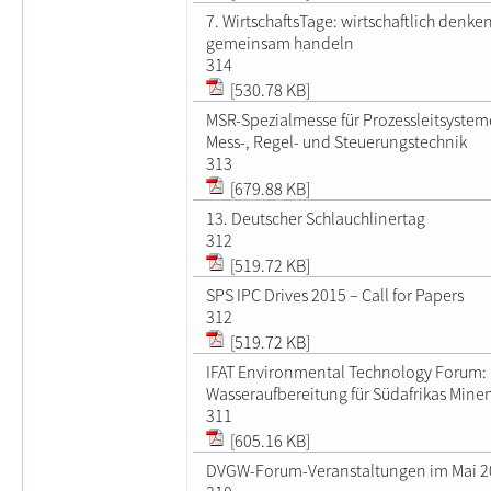
7. WirtschaftsTage: wirtschaftlich denke
gemeinsam handeln
314
[530.78 KB]
MSR-Spezialmesse für Prozessleitsystem
Mess-, Regel- und Steuerungstechnik
313
[679.88 KB]
13. Deutscher Schlauchlinertag
312
[519.72 KB]
SPS IPC Drives 2015 – Call for Papers
312
[519.72 KB]
IFAT Environmental Technology Forum:
Wasseraufbereitung für Südafrikas Mine
311
[605.16 KB]
DVGW-Forum-Veranstaltungen im Mai 2