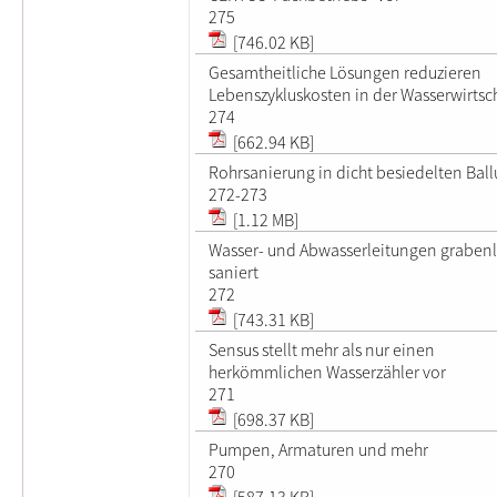
275
[746.02 KB]
Gesamtheitliche Lösungen reduzieren
Lebenszykluskosten in der Wasserwirtsc
274
[662.94 KB]
Rohrsanierung in dicht besiedelten Bal
272-273
[1.12 MB]
Wasser- und Abwasserleitungen graben
saniert
272
[743.31 KB]
Sensus stellt mehr als nur einen
herkömmlichen Wasserzähler vor
271
[698.37 KB]
Pumpen, Armaturen und mehr
270
[587.13 KB]