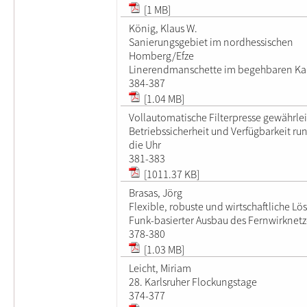
[1 MB]
König, Klaus W.
Sanierungsgebiet im nordhessischen
Homberg/Efze
Linerendmanschette im begehbaren Ka
384-387
[1.04 MB]
Vollautomatische Filterpresse gewährlei
Betriebssicherheit und Verfügbarkeit r
die Uhr
381-383
[1011.37 KB]
Brasas, Jörg
Flexible, robuste und wirtschaftliche Lö
Funk-basierter Ausbau des Fernwirknetz
378-380
[1.03 MB]
Leicht, Miriam
28. Karlsruher Flockungstage
374-377