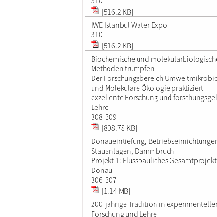
310
[516.2 KB]
IWE Istanbul Water Expo
310
[516.2 KB]
Biochemische und molekularbiologisch
Methoden trumpfen
Der Forschungsbereich Umweltmikrobio
und Molekulare Ökologie praktiziert
exzellente Forschung und forschungsgel
Lehre
308-309
[808.78 KB]
Donaueintiefung, Betriebseinrichtunge
Stauanlagen, Dammbruch
Projekt 1: Flussbauliches Gesamtprojekt
Donau
306-307
[1.14 MB]
200-jährige Tradition in experimentelle
Forschung und Lehre