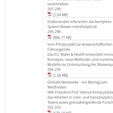
verschrieben
297-299
[1.04 MB]
Doktoranden erforschen das komplexe
System Wasser interdisziplinär
295-296
[886.77 KB]
Vom Pilotprojekt zur wissenschaftlichen
Führungsrolle
Das ICC Water & Health entwickelt innov
Konzepte, neue Methoden und numeris
Modelle zur Untersuchung der Wasserqua
294-295
[1.08 MB]
Globale Netzwerke – ein Beitrag zum
Weltfrieden
IWA-Präsident Prof. Helmut Kroiss plädie
das Arbeiten in inter- und transdiszipli
Teams sowie grenzübergreifende Forsc
292-293
[679.18 KB]