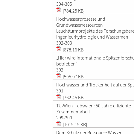
304-305
[784.25 KB]
Hochwasserprozesse und
Grundwasserressourcen
Leuchtturmprojekte des Forschungsbere
Ingenieurhydrologie und Wassermen
302-303
[878.16 KB]
„Hier wird internationale Spitzenforsch
betrieben“
302
[595.07 KB]
Hochwasser und Trockenheit auf der Sp
301
[762.45 KB]
TU-Wien – ebswien: 50 Jahre effiziente
Zusammenarbeit
299-300
[1015.15 KB]
Dem Schutz der Ressource Wasser