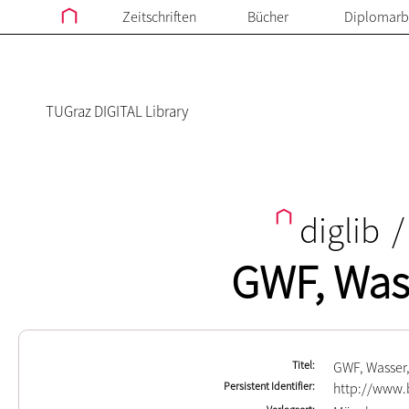
Zeitschriften
Bücher
Diplomarb
TUGraz DIGITAL Library
diglib
/
GWF, Was
Titel
GWF, Wasser
Persistent Identifier
http://www.