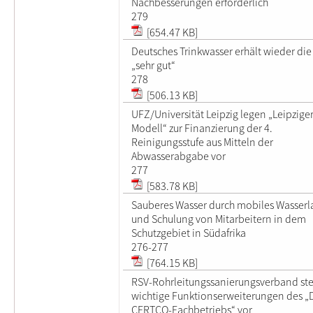
Nachbesserungen erforderlich
279
[654.47 KB]
Deutsches Trinkwasser erhält wieder die
„sehr gut“
278
[506.13 KB]
UFZ/Universität Leipzig legen „Leipzige
Modell“ zur Finanzierung der 4.
Reinigungsstufe aus Mitteln der
Abwasserabgabe vor
277
[583.78 KB]
Sauberes Wasser durch mobiles Wasserl
und Schulung von Mitarbeitern in dem
Schutzgebiet in Südafrika
276-277
[764.15 KB]
RSV-Rohrleitungssanierungsverband ste
wichtige Funktionserweiterungen des „
CERTCO-Fachbetriebs“ vor