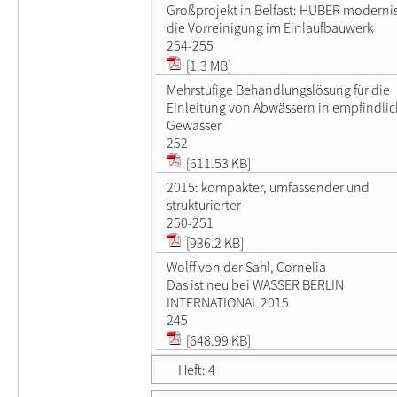
Großprojekt in Belfast: HUBER modernis
die Vorreinigung im Einlaufbauwerk
254-255
[1.3 MB]
Mehrstufige Behandlungslösung für die
Einleitung von Abwässern in empfindli
Gewässer
252
[611.53 KB]
2015: kompakter, umfassender und
strukturierter
250-251
[936.2 KB]
Wolff von der Sahl, Cornelia
Das ist neu bei WASSER BERLIN
INTERNATIONAL 2015
245
[648.99 KB]
Heft: 4