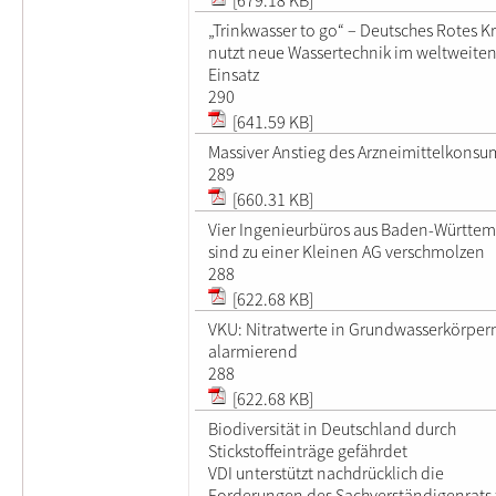
„Trinkwasser to go“ – Deutsches Rotes K
nutzt neue Wassertechnik im weltweite
Einsatz
290
[641.59 KB]
Massiver Anstieg des Arzneimittelkonsu
289
[660.31 KB]
Vier Ingenieurbüros aus Baden-Württe
sind zu einer Kleinen AG verschmolzen
288
[622.68 KB]
VKU: Nitratwerte in Grundwasserkörper
alarmierend
288
[622.68 KB]
Biodiversität in Deutschland durch
Stickstoffeinträge gefährdet
VDI unterstützt nachdrücklich die
Forderungen des Sachverständigenrats 