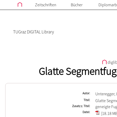
Zeitschriften
Bücher
Diplomarb
TUGraz DIGITAL Library
digli
Glatte Segmentfu
Autor
Unteregger, 
Titel
Glatte Segm
Zusatz z. Titel
geneigte Fu
Datei
[18.18 MB