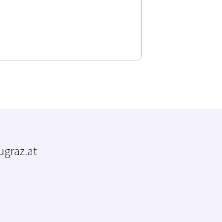
tugraz.at
m