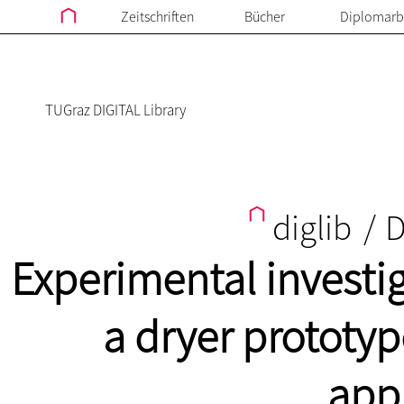
Zeitschriften
Bücher
Diplomarb
TUGraz DIGITAL Library
diglib
/
D
Experimental investi
a dryer prototy
appl